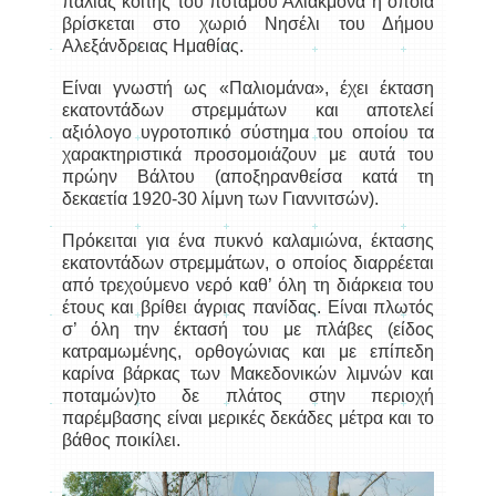
παλιάς κοίτης του ποταμού Αλιάκμονα η οποία
βρίσκεται στο χωριό Νησέλι του Δήμου
Αλεξάνδρειας Ημαθίας.
Είναι γνωστή ως «Παλιομάνα», έχει έκταση
εκατοντάδων στρεμμάτων και αποτελεί
αξιόλογο υγροτοπικό σύστημα του οποίου τα
χαρακτηριστικά προσομοιάζουν με αυτά του
πρώην Βάλτου (αποξηρανθείσα κατά τη
δεκαετία 1920-30 λίμνη των Γιαννιτσών).
Πρόκειται για ένα πυκνό καλαμιώνα, έκτασης
εκατοντάδων στρεμμάτων, ο οποίος διαρρέεται
από τρεχούμενο νερό καθ’ όλη τη διάρκεια του
έτους και βρίθει άγριας πανίδας. Είναι πλωτός
σ’ όλη την έκτασή του με πλάβες (είδος
κατραμωμένης, ορθογώνιας και με επίπεδη
καρίνα βάρκας των Μακεδονικών λιμνών και
ποταμών)το δε πλάτος στην περιοχή
παρέμβασης είναι μερικές δεκάδες μέτρα και το
βάθος ποικίλει.