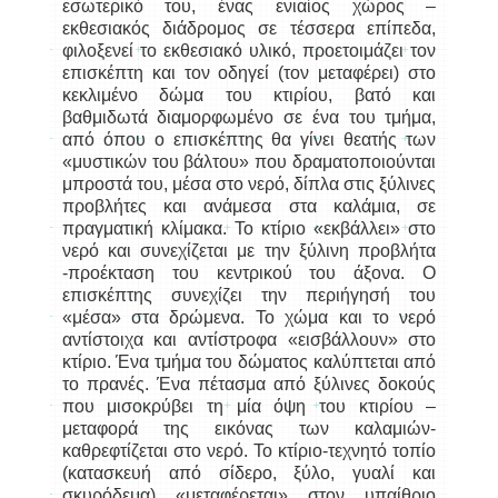
εσωτερικό του, ένας ενιαίος χώρος –
εκθεσιακός διάδρομος σε τέσσερα επίπεδα,
φιλοξενεί το εκθεσιακό υλικό, προετοιμάζει τον
επισκέπτη και τον οδηγεί (τον μεταφέρει) στο
κεκλιμένο δώμα του κτιρίου, βατό και
βαθμιδωτά διαμορφωμένο σε ένα του τμήμα,
από όπου ο επισκέπτης θα γίνει θεατής των
«μυστικών του βάλτου» που δραματοποιούνται
μπροστά του, μέσα στο νερό, δίπλα στις ξύλινες
προβλήτες και ανάμεσα στα καλάμια, σε
πραγματική κλίμακα. Το κτίριο «εκβάλλει» στο
νερό και συνεχίζεται με την ξύλινη προβλήτα
-προέκταση του κεντρικού του άξονα. Ο
επισκέπτης συνεχίζει την περιήγησή του
«μέσα» στα δρώμενα. Το χώμα και το νερό
αντίστοιχα και αντίστροφα «εισβάλλουν» στο
κτίριο. Ένα τμήμα του δώματος καλύπτεται από
το πρανές. Ένα πέτασμα από ξύλινες δοκούς
που μισοκρύβει τη μία όψη του κτιρίου –
μεταφορά της εικόνας των καλαμιών-
καθρεφτίζεται στο νερό. Το κτίριο-τεχνητό τοπίο
(κατασκευή από σίδερο, ξύλο, γυαλί και
σκυρόδεμα) «μεταφέρεται» στον υπαίθριο