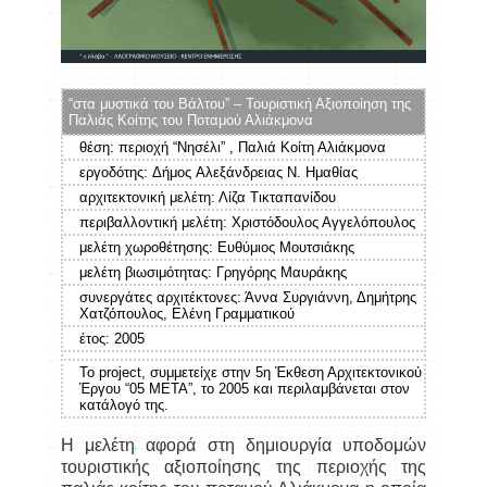
“στα μυστικά του Βάλτου” – Τουριστική Αξιοποίηση της
Παλιάς Κοίτης του Ποταμού Αλιάκμονα
θέση: περιοχή “Νησέλι” , Παλιά Κοίτη Αλιάκμονα
εργοδότης: Δήμος Αλεξάνδρειας Ν. Ημαθίας
αρχιτεκτονική μελέτη: Λίζα Τικταπανίδου
περιβαλλοντική μελέτη: Χριστόδουλος Αγγελόπουλος
μελέτη χωροθέτησης: Ευθύμιος Μουτσιάκης
μελέτη βιωσιμότητας: Γρηγόρης Μαυράκης
συνεργάτες αρχιτέκτονες: Άννα Συργιάννη, Δημήτρης
Χατζόπουλος, Ελένη Γραμματικού
έτος:
2005
Το project, συμμετείχε στην 5η Έκθεση Αρχιτεκτονικού
Έργου “05 META”, το 2005 και περιλαμβάνεται στον
κατάλογό της.
Η μελέτη αφορά στη δημιουργία υποδομών
τουριστικής αξιοποίησης της περιοχής της