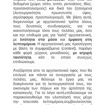
δεδομένα (
χώρο, τόπο, τοπίο, γειτνιάσεις, θέες,
προσανατολισμούς
) και δικά του ζητούμενα
(
λειτουργικότητα, πρωτοτυπία, ύφος,
ατμόσφαιρα, προϋπολογισμό
). Με βάση αυτά,
διερευνούμε με αρχιτεκτονικό τρόπο όλους
τους δυνατούς συνδυασμούς, για να
ικανοποιήσουμε τόσο τους πελάτες μας, όσο
και την επιθυμία μας για “καλή” αρχιτεκτονική,
με
λιτότητα στα μέσα
και
έμφαση στη
λεπτομέρεια
. Η αρχιτεκτονική μας προσέγγιση
με βάση τα συμφραζόμενα (context), παράγει
κάθε φορά χώρους μοναδικούς,
με ισχυρή
ταυτότητα
, κάτι το οποίο συνεχώς
επιδιώκουμε.
Ανεξάρτητα απο το αρχιτεκτονικό ύφος που θα
επιλεγεί και πάντα σε συνεργασία με τους
πελάτες μας, θέλουμε τα έργα μας να
διακρίνονται για τη λειτουργικότητά τους, την
οικονομία των πόρων και την αρτιότητα της
κατασκευής. Για το λόγο αυτό,επιδιώκουμε να
παρακολουθούμε την υλοποίησή τους μέχρι
την τελευταία λεπτομέρεια,συμβουλεύοντας