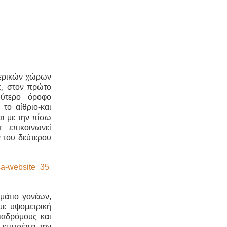
τερικών χώρων
ας, στον πρώτο
ύτερο όροφο
το αίθριο-και
αι με την πίσω
ά επικοινωνεί
 του δεύτερου
ωμάτιο γονέων,
με υψομετρική
διαδρόμους και
επιτρέπει την