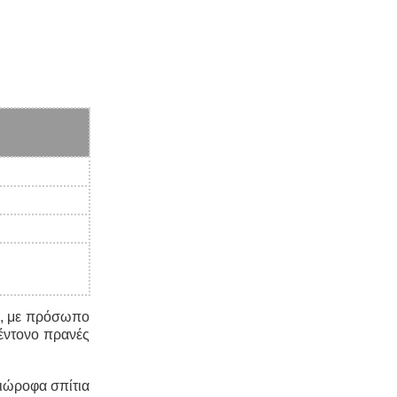
μ., με πρόσωπο
 έντονο πρανές
ριώροφα σπίτια