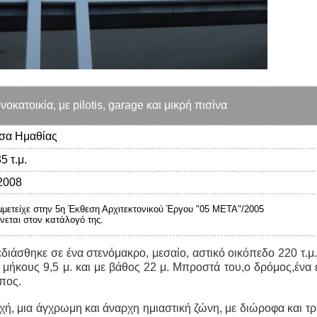
κατοικία, με pilotis, garage και μικρή πισίνα
σα Ημαθίας
5 τ.μ.
2008
υμμετείχε στην 5η Έκθεση Αρχιτεκτονικού Έργου "05 META"/2005 
νεται στον κατάλογό της.
εδιάσθηκε σε ένα στενόμακρο, μεσαίο, αστικό οικόπεδο 220 τ.
 μήκους 9,5 μ. και με βάθος 22 μ. Μπροστά του,ο δρόμος,ένα
μπος.
ή, μια άγχρωμη και άναρχη ημιαστική ζώνη, με διώροφα και τ