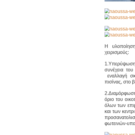
Η υλοποίηση
χειρισμούς:
1.Υπερύψωση τ
συνέχεια του
εναλλαγή σκ
πισίνας, στο 
2.Διαμόρφωση 
όριο του οικο
όλων των επι
και των κεντρ
προσανατολισμ
φωτεινών-υπαί