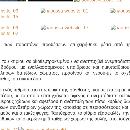
 των παραπάνω προθέσεων επιχειρήθηκε μέσα από τρ
ου κτιρίου σε pilotis,προκειμένου να αναπτυχθεί ανεμπόδιστ
 δρόμου, με εναλλασσόμενους υπαίθριους και ημιϋπαίθριο
ληρών δαπέδων, χώματος, πρασίνου και νερού-με το σχεδ
βάθος του οικοπέδου.
ενός αιθρίου στο εσωτερικό της σύνθεσης και σε επαφή με τ
πέδου, με το οποίο επιτυγχάνεται αφενός η ανεμπόδιστη οπτι
μέρους χώρων και αφετέρου η ανάπτυξη των πίσω κυρίως δ
ικών συνδετήριων χώρων της κατοικίας σε περισσότερους και
ούς και οπτικές φυγές. Ταυτόχρονα, το αίθριο εξασφαλίζει τη
θριων και σκιερών-ημιϋπαίθριων χώρων της αυλής, στο ισόγε