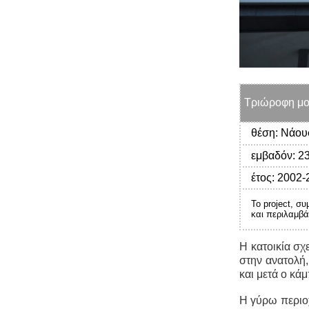
Τριώροφη μονο
θέση: Νάου
εμβαδόν:
23
έτος:
2002-
Το project, σ
και περιλαμβά
Η κατοικία σχ
στην ανατολή,
και μετά ο κά
Η γύρω περιοχ