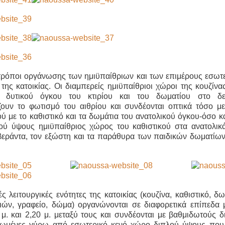
τρόποι οργάνωσης των ημιϋπαίθριων και των επιμέρους εσω
της κατοικίας. Οι διαμπερείς ημιϋπαίθριοι χώροι της κουζίν
δυτικού όγκου του κτιρίου και του δωματίου στο δε
ουν το φωτισμό του αιθρίου και συνδέονται οπτικά τόσο με 
ύ με το καθιστικό και τα δωμάτια του ανατολικού όγκου-όσο κ
ού ύψους ημιϋπαίθριος χώρος του καθιστικού στα ανατολικ
 βεράντα, τον εξώστη και τα παράθυρα των παιδικών δωματίων
ές λειτουργικές ενότητες της κατοικίας (κουζίνα, καθιστικό, δ
ιών, γραφείο, δώμα) οργανώνονται σε διαφορετικά επίπεδα 
μ. και 2,20 μ. μεταξύ τους και συνδέονται με βαθμιδωτούς 
ωμένες γύρω από εσωτερικό κενό χώρο διπλού ύψους που 