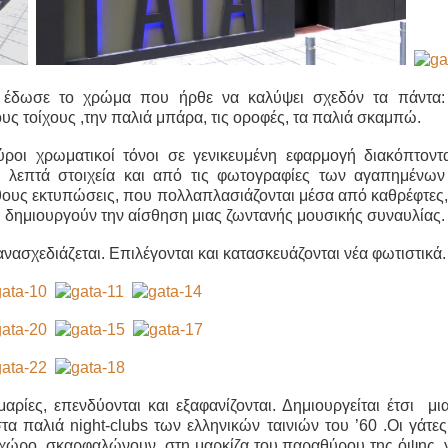
 έδωσε το χρώμα που ήρθε να καλύψει σχεδόν τα πάντα: τ
ους τοίχους ,την παλιά μπάρα, τις οροφές, τα παλιά σκαμπώ.
ροι χρωματικοί τόνοι σε γενικευμένη εφαρμογή διακόπτοντ
 λεπτά στοιχεία και από τις φωτογραφίες των αγαπημένω
θους εκτυπώσεις, που πολλαπλασιάζονται μέσα από καθρέφτες,
αι δημιουργούν την αίσθηση μιας ζωντανής μουσικής συναυλίας.
νασχεδιάζεται. Επιλέγονται και κατασκευάζονται νέα φωτιστικά.
μαρίες, επενδύονται και εξαφανίζονται. Δημιουργείται έτσι μι
 παλιά night-clubs των ελληνικών ταινιών του ’60 .Οι γάτες 
 χώρο, σκαρφαλώνουν στη μαρκίζα του παραθύρου της όψης, 