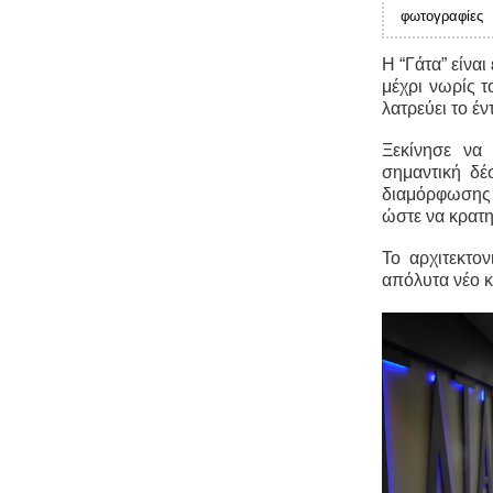
φωτογραφίες
Η “Γάτα” είνα
μέχρι νωρίς 
λατρεύει το έν
Ξεκίνησε να
σημαντική δέ
διαμόρφωσης 
ώστε να κρατη
Το αρχιτεκτο
απόλυτα νέο κ