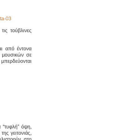
ις τούβλινες
αι από έντονα
ν μουσικών σε
 μπερδεύονται
α “τυφλή” όψη,
της γειτονιάς,
γλιστρούν στο