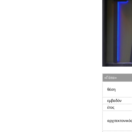
«Γάτα»
θέση
εμβαδόν
έτος
αρχιτεκτονικό