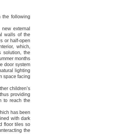
 the following
d new external
l walls of the
es or half-open
terior, which,
 solution, the
 summer months
the door system
atural lighting
en space facing
ther children’s
 thus providing
h to reach the
 which has been
ined with dark
 floor tiles so
nteracting the