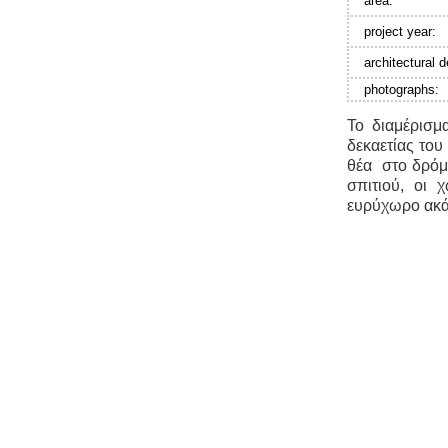
area:
project year:
architectural d
photographs:
Το διαμέρισμ
δεκαετίας του
θέα στο δρόμ
σπιτιού, οι
ευρύχωρο ακάλ