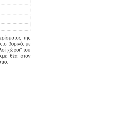
ερίσματος της
,το βορινό, με
οί χώροι” του
,με θέα στον
τιο.