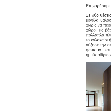
Επιχειρήσαμε 
Σε δύο θέσει
μεγάλα υαλοσ
χωρίς να πειρ
χώροι εις β
πολλαπλά πλεο
το καλοκαίρι 
αύξησε την ο
φωτισμό και
ημυϋπαίθριο 