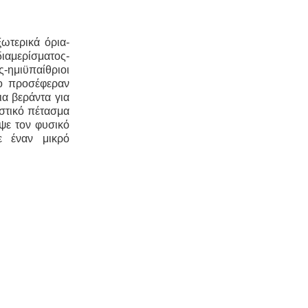
ωτερικά όρια-
ιαμερίσματος-
ς-ημιϋπαίθριοι
ο προσέφεραν
ια βεράντα για
ιστικό πέτασμα
ψε τον φυσικό
ε έναν μικρό