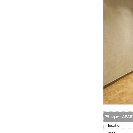
75 sq.m. APA
location: