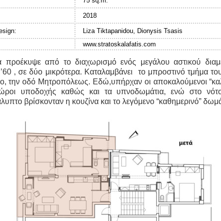
75 sq.m.
2018
esign:
Liza Tiktapanidou, Dionysis Tsasis
www.stratoskalafatis.com
α προέκυψε από το διαχωρισμό ενός μεγάλου αστικού διαμ
 ’60 , σε δύο μικρότερα. Καταλαμβάνει το μπροστινό τμήμα του
ο, την οδό Μητροπόλεως. Εδώ,υπήρχαν οι αποκαλούμενοι “καλ
 χώροι υποδοχής καθώς και τα υπνοδωμάτια, ενώ στο νότο
υπτο βρίσκονταν η κουζίνα και το λεγόμενο “καθημερινό” δωμά