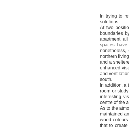
In trying to 
solutions:
At two positi
boundaries by
apartment, all
spaces have b
nonetheless, 
northern livi
and a sheltere
enhanced visua
and ventilatio
south.
In addition, a
room or study 
interesting v
centre of the 
As to the atmo
maintained an
wood colours f
that to creat