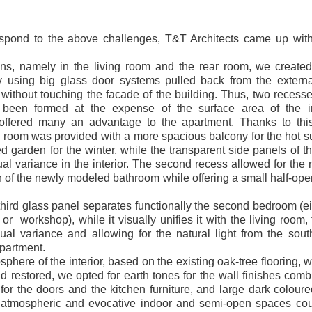
respond to the above challenges, T&T Architects came up with
ons, namely in the living room and the rear room, we create
 using big glass door systems pulled back from the externa
 without touching the facade of the building. Thus, two recess
een formed at the expense of the surface area of ​​the in
offered many an advantage to the apartment. Thanks to this
ng room was provided with a more spacious balcony for the hot
d garden for the winter, while the transparent side panels of 
l variance in the interior. The second recess allowed for the n
n of the newly modeled bathroom while offering a small half-op
 third glass panel separates functionally the second bedroom (ei
or workshop), while it visually unifies it with the living room,
isual variance and allowing for the natural light from the sout
apartment.
sphere of the interior, based on the existing oak-tree flooring,
d restored, we opted for earth tones for the wall finishes comb
or the doors and the kitchen furniture, and large dark coloured
e atmospheric and evocative indoor and semi-open spaces cou