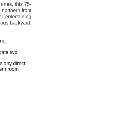
 ones, this 75-
northern front
r entertaining
ious backyard,
ing:
date two
e any direct
hern room