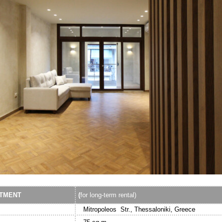
RTMENT
(
for long-term rental)
Mitropoleos Str., Thessaloniki, Greece