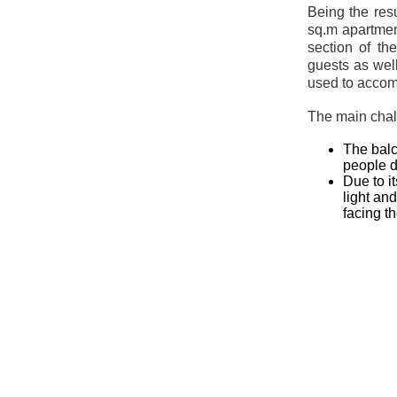
Being the resu
sq.m apartmen
section of th
guests as wel
used to accom
The main chal
The balc
people 
Due to i
light and
facing th