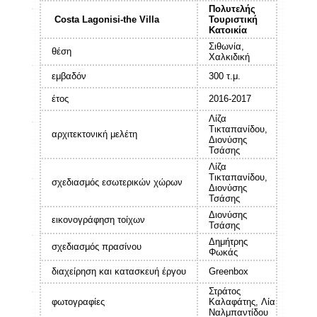
Πολυτελής
Costa Lagonisi-the Villa
Τουριστική
Κατοικία
Σιθωνία,
θέση
Χαλκιδική
εμβαδόν
300 τ.μ.
έτος
2016-2017
Λίζα
Τικταπανίδου,
αρχιτεκτονική μελέτη
Διονύσης
Τσάσης
Λίζα
Τικταπανίδου,
σχεδιασμός εσωτερικών χώρων
Διονύσης
Τσάσης
Διονύσης
εικονογράφηση τοίχων
Τσάσης
Δημήτρης
σχεδιασμός πρασίνου
Φωκάς
διαχείρηση και κατασκευή έργου
Greenbox
Στράτος
φωτογραφίες
Καλαφάτης, Λία
Ναλμπαντίδου