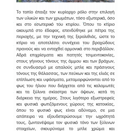
Το τοπίο έπαιξε τον κυρίαρχο ρόλο στην επιλογή
των υλικών και των χρωμάτων, τόσο εξωτερικά, όσο
και στο εσωτερικό του κτιρίου. Όπου το κτίριο
ακουμπά στο έδαφος, επενδύθηκε με πέτρα της
περιοχής, με την τεχνική της ξερολιθιάς, ώστε το
κτίριο να αποτελέσει συνέχεια του βραχώδους
πρανούς και να ενταχθεί αρμονικά στο περιβάλλον.
Αδρά επιχρίσματα και πατητές τσιμεντοκονίες,
στους γήινους τόνους της άμμου και των βράχων,
σε συνδυασμό με απαλούς μπλε και πράσινους
τόνους της θάλασσας, των πεύκων και της ελιάς σε
επίπλωση και υφάσματα, μεταμορφώνονται από το
φως του ήλιου που διέρχεται από τις καλαμωτές
και τα ξύλινα σκίαστρα των όψεων, κατά τη
διάρκεια της ημέρας. Στους λιγότερο εξωστρεφείς
και φυσικά φωτιζόμενους χώρους της κατοικίας,
όπου το φυσικό φως είναι αδύναμο, σε μια
απόπειρα να εξουδετερώσουμε την ωχρότητά
τους, ζωντανέψαμε τον φυσικό τόνο των ξύλινων
στοιχείων, σκουρύναμε το μπλε χρώμα και