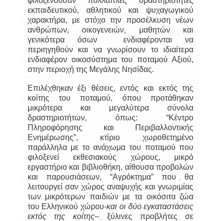
φιλοξενούσαν πολλαπλές δραστηριότητες
εκπαιδευτικού, αθλητικού και ψυχαγωγικού
χαρακτήρα, με στόχο την προσέλκυση νέων
ανθρώπων, οικογενειών, μαθητών και
γενικότερα όσων ενδιαφέρονται να
περιηγηθούν και να γνωρίσουν το ιδιαίτερα
ενδιαφέρον οικοσύστημα του ποταμού Αξιού,
στην περιοχή της Μεγάλης Νησίδας.
Επιλέχθηκαν έξι θέσεις, εντός και εκτός της
κοίτης του ποταμού, όπου προτάθηκαν
μικρότερα και μεγαλύτερα σύνολα
δραστηριοτήτων, όπως: “Κέντρο
Πληροφόρησης και Περιβαλλοντικής
Ενημέρωσης”, κτίριο χωροθετημένο
παράλληλα με το ανάχωμα του ποταμού που
φιλοξενεί εκθεσιακούς χώρους, μικρό
εργαστήριο και βιβλιοθήκη, αίθουσα προβολών
και παρουσιάσεων, “Αγρόκτημα” που θα
λειτουργεί σαν χώρος αναψυχής και γνωριμίας
των μικρότερων παιδιών με τα οικόσιτα ζώα
του Ελληνικού χώρου-
και οι δύο εγκαταστάσεις
εκτός της κοίτης
– ξύλινες προβλήτες σε